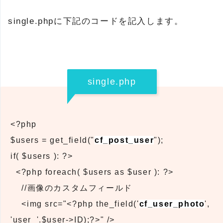
single.phpに下記のコードを記入します。
single.php
<?php
$users = get_field("
cf_post_user
");
if( $users ): ?>
<?php foreach( $users as $user ): ?>
//画像のカスタムフィールド
<img src="<?php the_field('
cf_user_photo
',
'user_'.$user->ID);?>" />