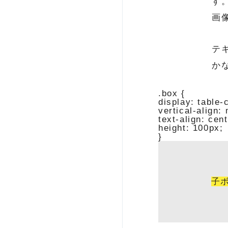
す
画
テ
か
.box {

display: table-ce
vertical-align: 
text-align: cent
height: 100px;

子