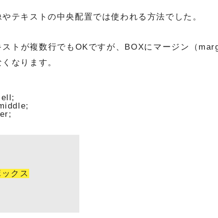
。
像やテキストの中央配置では使われる方法でした。
キストが複数行でもOKですが、BOXにマージン（mar
なくなります。
ll;

middle;

er;

ボックス