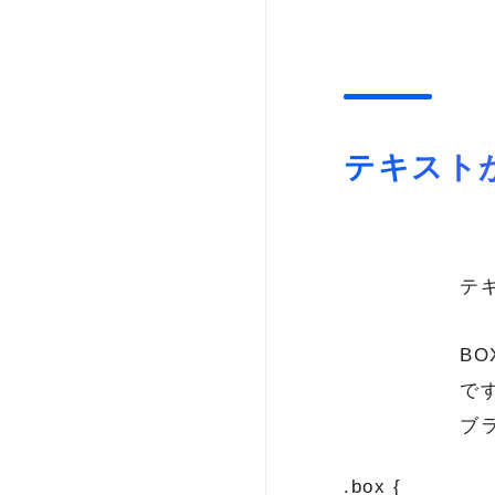
テキスト
テ
BO
で
ブ
.box {
