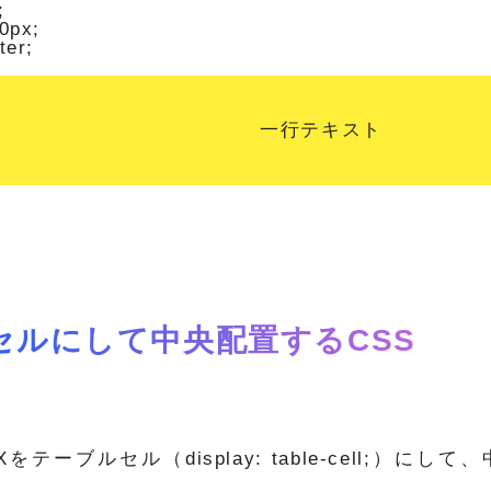


0px;

er;

一行テキスト
セルにして中央配置するCSS
Xをテーブルセル（display: table-cell;）に