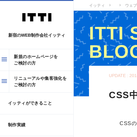
イッティ
ウェブ
ITTI
新宿のWEB制作会社イッティ
BLO
新規のホームページを
ご検討の方
イッティWEBスタ
UPDATE : 201
リニューアルや集客強化を
ご検討の方
CSS
イッティができること
CSS
制作実績