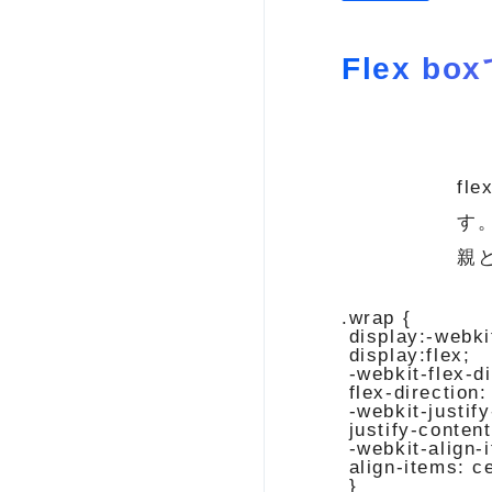
Flex b
f
す
親と
.wrap {

 display:-webkit
 display:flex;

 -webkit-flex-di
 flex-direction:
 -webkit-justify
 justify-content
 -webkit-align-i
 align-items: ce
 }