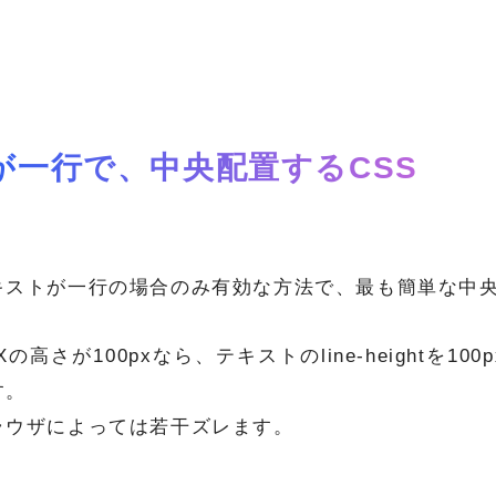
が一行で、中央配置するCSS
キストが一行の場合のみ有効な方法で、最も簡単な中
Xの高さが100pxなら、テキストのline-heightを1
す。
ラウザによっては若干ズレます。