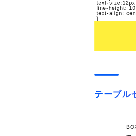
 text-size:12px;
 line-height: 10
 text-align: cent
 }
テーブル
BO