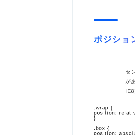
ポジショ
セ
が
I
.wrap {

position: relativ
}

.box {

position: absolu