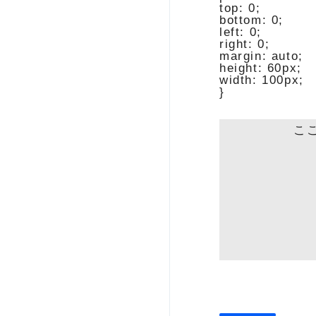
top: 0;

bottom: 0;

left: 0;

right: 0;

margin: auto;

height: 60px;

width: 100px;

こ