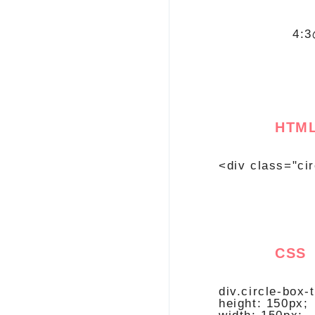
4:
HTM
<div class="ci
CSS
div.circle-box-t
height: 150px;
