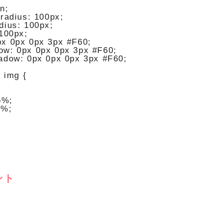
n;

radius: 100px;

ius: 100px;

100px;

x 0px 0px 3px #F60;

w: 0px 0px 0px 3px #F60;

adow: 0px 0px 0px 3px #F60;

 img {

5%;

%;

ント