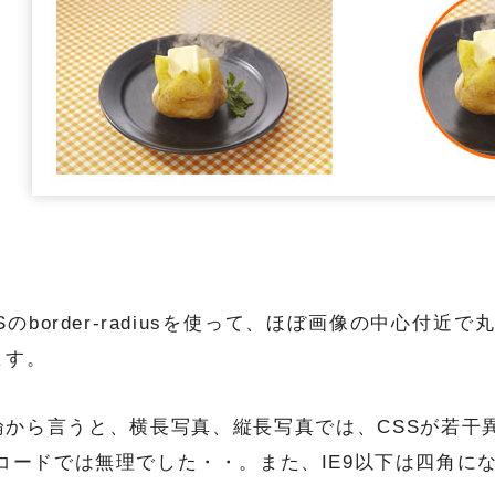
Sのborder-radiusを使って、ほぼ画像の中心付近
ます。
論から言うと、横長写真、縦長写真では、CSSが若干
Sコードでは無理でした・・。また、IE9以下は四角に