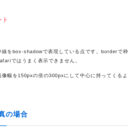
ント
枠線をbox-shadowで表現している点です。border
safariではうまく表示できません。
画像幅を150pxの倍の300pxにして中心に持ってく
真の場合