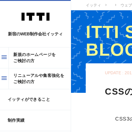
イッティ
ウェブ
ITTI
新宿のWEB制作会社イッティ
BLO
新規のホームページを
ご検討の方
イッティWEBスタ
UPDATE : 201
リニューアルや集客強化を
ご検討の方
CSS
イッティができること
CSS
制作実績