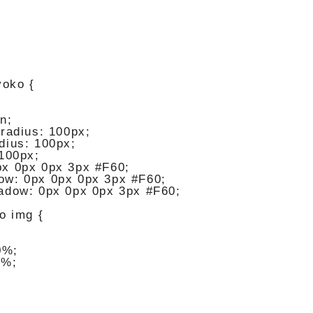
oko {

n;

radius: 100px;

ius: 100px;

100px;

x 0px 0px 3px #F60;

w: 0px 0px 0px 3px #F60;

adow: 0px 0px 0px 3px #F60;

o img {

0%;

%;
