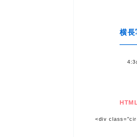
横長
4:
HTM
<div class="ci