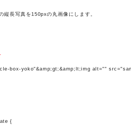
3の縦長写真を150pxの丸画像にします。
L
rcle-box-yoko"&amp;gt;&amp;lt;img alt="" src="sam
ate {
