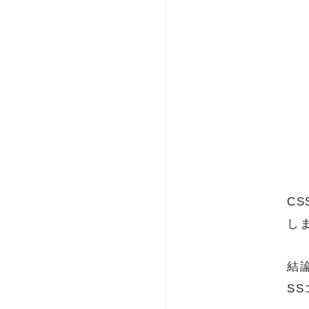
CS
し
結
S