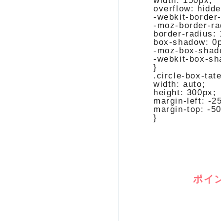
width: 150px;

overflow: hidde
-webkit-border-
-moz-border-rad
border-radius: 
box-shadow: 0p
-moz-box-shado
-webkit-box-sh
}

.circle-box-tate
width: auto;

height: 300px;

margin-left: -2
margin-top: -50
}
ポイ