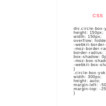
CSS
div.circle-box-y
height: 150px;

width: 150px;

overflow: hidde
-webkit-border-
-moz-border-rad
border-radius: 
box-shadow: 0p
-moz-box-shado
-webkit-box-sh
}

.circle-box-yok
width: 300px;

height: auto;

margin-left: -5
margin-top: -25