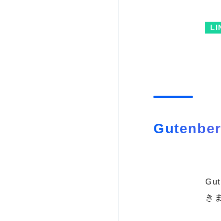
Gutenb
Gu
き