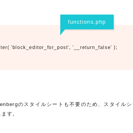
functions.php
ter( 'block_editor_for_post', '__return_false' );
utenbergのスタイルシートも不要のため、スタイル
します。