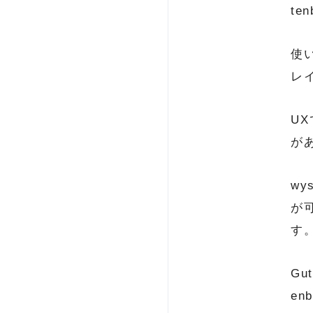
t
使
レ
U
が
wy
が
す
G
en