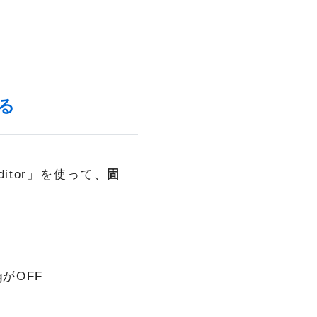
。
する
ditor」を使って、
固
がOFF