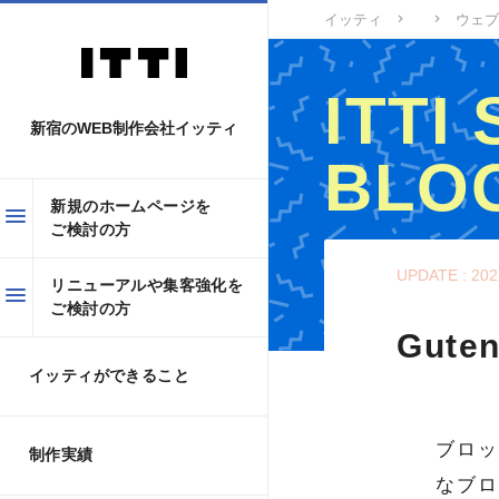
イッティ
ウェブ
ITTI
新宿のWEB制作会社イッティ
BLO
新規のホームページを
ご検討の方
イッティWEBスタ
UPDATE : 202
リニューアルや集客強化を
ご検討の方
Gut
イッティができること
ブロッ
制作実績
なブロ