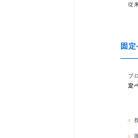
従
固定
ブロ
定