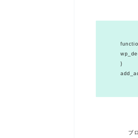
functi
wp_deq
}
add_ac
ブ