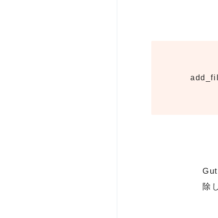
add_fil
G
除