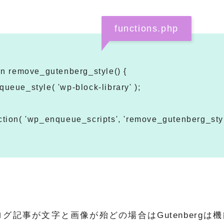
functions.php
on remove_gutenberg_style() {
ueue_style( 'wp-block-library' );
tion( 'wp_enqueue_scripts', 'remove_gutenberg_styl
ログ記事が文字と画像が殆どの場合はGutenbergは