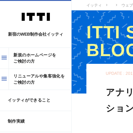
イッティ
ウェブ
ITTI
新宿のWEB制作会社イッティ
BLO
新規のホームページを
ご検討の方
イッティWEBスタ
UPDATE : 201
リニューアルや集客強化を
ご検討の方
アナ
イッティができること
ショ
制作実績