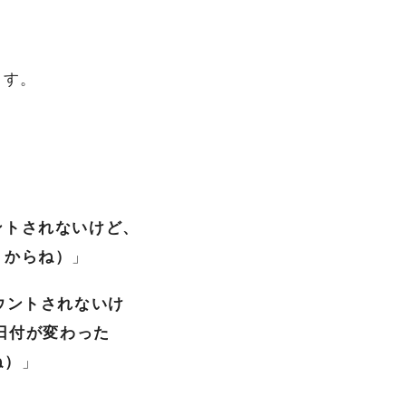
ます。
ントされないけど、
うからね）
」
ウントされないけ
日付が変わった
ね）
」