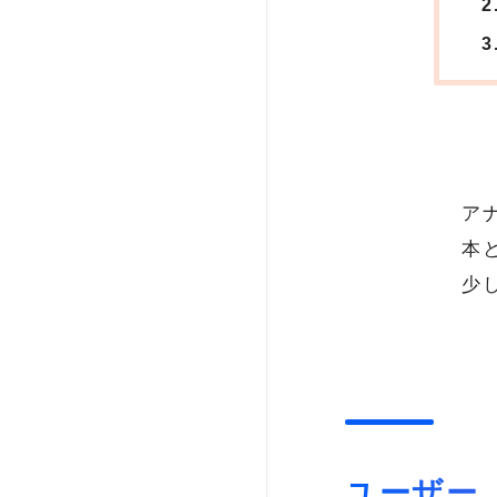
ア
本
少
ユーザー