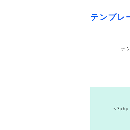
テンプレ
テ
<?php