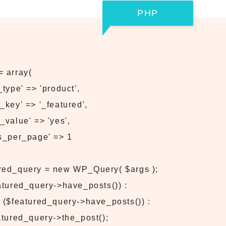
PHP
= array(
type' => 'product',
key' => '_featured',
value' => 'yes',
s_per_page' => 1
red_query = new WP_Query( $args );
eatured_query->have_posts()) :
($featured_query->have_posts()) :
ured_query->the_post();