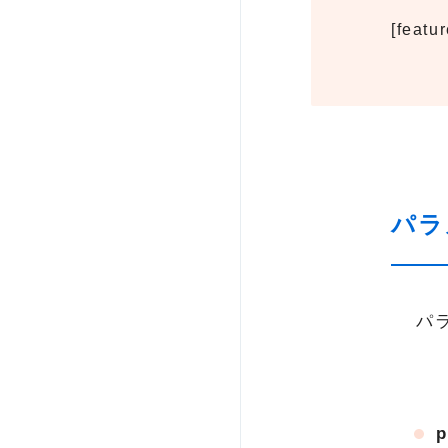
[featu
パラ
パ
p