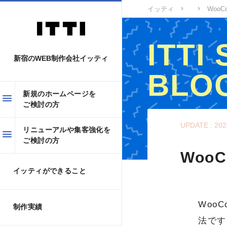
イッティ
WooC
ITTI
新宿のWEB制作会社イッティ
BLO
新規のホームページを
ご検討の方
イッティWEBスタ
UPDATE : 202
リニューアルや集客強化を
ご検討の方
Woo
イッティができること
Woo
制作実績
法です