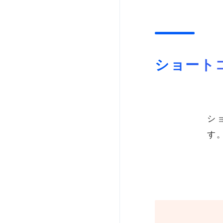
ショート
シ
す