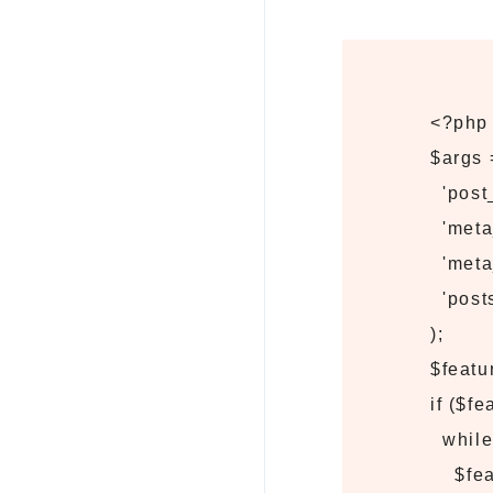
<?php
$args 
'post_
'meta_
'meta_
'post
);
$featu
if ($f
while 
$feat