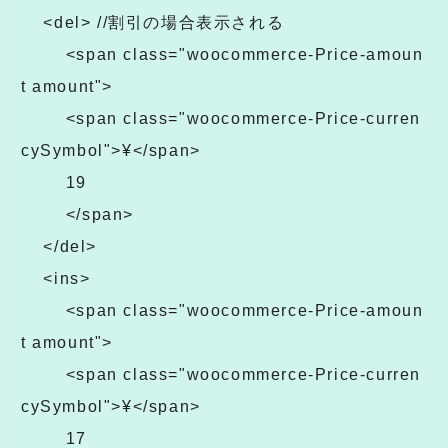
<del> //割引の場合表示される
<span class="woocommerce-Price-amoun
t amount">
<span class="woocommerce-Price-curren
cySymbol">¥</span>
19
</span>
</del>
<ins>
<span class="woocommerce-Price-amoun
t amount">
<span class="woocommerce-Price-curren
cySymbol">¥</span>
17