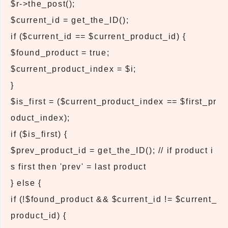
$r->the_post();
$current_id = get_the_ID();
if ($current_id == $current_product_id) {
$found_product = true;
$current_product_index = $i;
}
$is_first = ($current_product_index == $first_pr
oduct_index);
if ($is_first) {
$prev_product_id = get_the_ID(); // if product i
s first then 'prev' = last product
} else {
if (!$found_product && $current_id != $current_
product_id) {