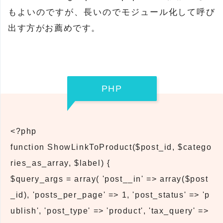
もよいのですが、長いのでモジュール化して呼び
出す方がお薦めです。
PHP
<?php
function ShowLinkToProduct($post_id, $catego
ries_as_array, $label) {
$query_args = array( 'post__in' => array($post
_id), 'posts_per_page' => 1, 'post_status' => 'p
ublish', 'post_type' => 'product', 'tax_query' =>