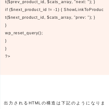
t($prev_product_id, $cats_array, "next: "); }
if ($next_product_id != -1) { ShowLinkToProduc
t($next_product_id, $cats_array, "prev: "); }
}
wp_reset_query();
}
}
?>
出力されるHTMLの構造は下記のようになりま