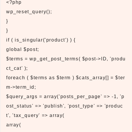
<?php
wp_reset_query();
}
}
if ( is_singular('product') ) {
global $post;
$terms = wp_get_post_terms( $post->ID, 'produ
ct_cat' );
foreach ( $terms as $term ) $cats_array[] = $ter
m->term_id;
$query_args = array('posts_per_page' => -1, 'p
ost_status' => 'publish', 'post_type' => 'produc
t', 'tax_query' => array(
array(