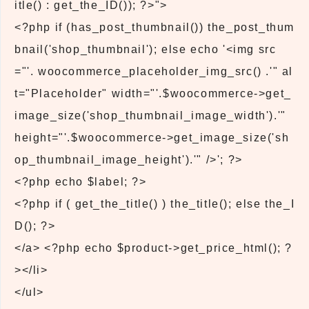
itle() : get_the_ID()); ?>">
<?php if (has_post_thumbnail()) the_post_thum
bnail('shop_thumbnail'); else echo '<img src
="'. woocommerce_placeholder_img_src() .'" al
t="Placeholder" width="'.$woocommerce->get_
image_size('shop_thumbnail_image_width').'"
height="'.$woocommerce->get_image_size('sh
op_thumbnail_image_height').'" />'; ?>
<?php echo $label; ?>
<?php if ( get_the_title() ) the_title(); else the_I
D(); ?>
</a> <?php echo $product->get_price_html(); ?
></li>
</ul>