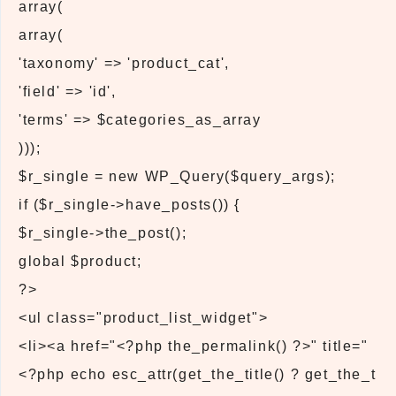
array(
array(
'taxonomy' => 'product_cat',
'field' => 'id',
'terms' => $categories_as_array
)));
$r_single = new WP_Query($query_args);
if ($r_single->have_posts()) {
$r_single->the_post();
global $product;
?>
<ul class="product_list_widget">
<li><a href="<?php the_permalink() ?>" title="
<?php echo esc_attr(get_the_title() ? get_the_t