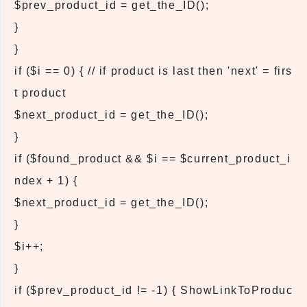
$prev_product_id = get_the_ID();
}
}
if ($i == 0) { // if product is last then 'next' = firs
t product
$next_product_id = get_the_ID();
}
if ($found_product && $i == $current_product_i
ndex + 1) {
$next_product_id = get_the_ID();
}
$i++;
}
if ($prev_product_id != -1) { ShowLinkToProduc