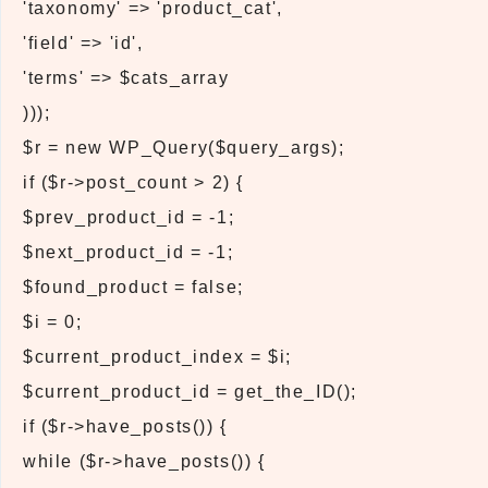
'taxonomy' => 'product_cat',
'field' => 'id',
'terms' => $cats_array
)));
$r = new WP_Query($query_args);
if ($r->post_count > 2) {
$prev_product_id = -1;
$next_product_id = -1;
$found_product = false;
$i = 0;
$current_product_index = $i;
$current_product_id = get_the_ID();
if ($r->have_posts()) {
while ($r->have_posts()) {