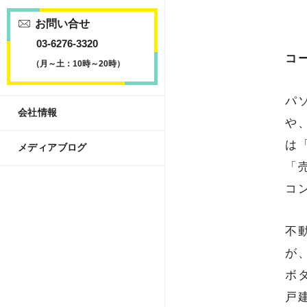
お問い合せ
03-6276-3320
コ
（月～土：10時～20時）
パ
会社情報
や
は
メディアブログ
「
コ
不
が
ボ
戸