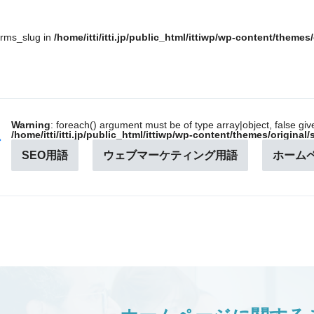
erms_slug in
/home/itti/itti.jp/public_html/ittiwp/wp-content/theme
Warning
: foreach() argument must be of type array|object, false giv
/home/itti/itti.jp/public_html/ittiwp/wp-content/themes/origina
ー
SEO用語
ウェブマーケティング用語
ホーム