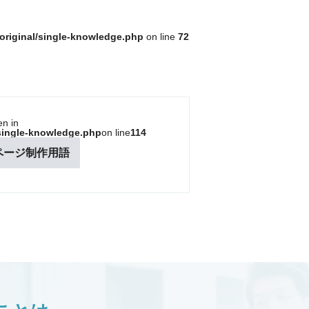
s/original/single-knowledge.php
on line
72
en in
l/single-knowledge.php
on line
114
ページ制作用語