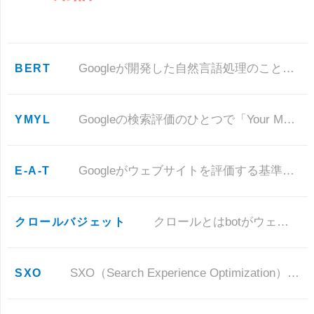
BERT
Googleが開発した自然言語処理のことで、2019年12月10日の検索エンジンに導入されました。 自然言語処理とは？
YMYL
Googleの検索評価のひとつで「Your Money or Your Life」の頭文字をとった造語になります。 主
E-A-T
Googleがウェブサイトを評価する基準のひとつで、専門性（Expertise）、権威性（Authoritativene
クロールバジェット
クロールとはbotがウェブサイトのページを巡回（クロール）することで、バジェットとは「予算」のことですがこの場合、ウェブ
SXO
SXO（Search Experience Optimization）とは、ユーザーの検索に対して最適な情報を提供するた