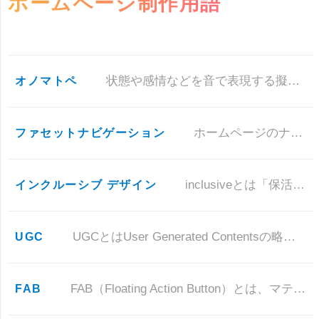
ホームページ制作用語
オノマトペ
状態や感情などを音で表現する擬態語のことです。 ざっくり、ほっこり、もっちり、トロトロ、ドキドキ、など。 広
ファセットナビゲーション
ホームページのナビゲーションの一種で、主にECサイトなどに用いられます。 例えば「車」を選ぶと、「色」「価格」「乗車人
インクルーシブ デザイン
inclusiveとは「保活的、含む」という意味で、年齢（子供、老人）、人種など、ターゲットから除外されていた人々をサー
UGC
UGCとはUser Generated Contentsの略で、ユーザーによって成りっ立っているコンテンツ、サービスのこ
FAB
FAB（Floating Action Button）とは、マテリアルデザインのコンセプトをもとにデザインされたボタンの