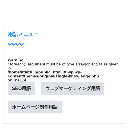
用語メニュー
Warning
: foreach() argument must be of type array|object, false given
in
/home/itti/itti.jp/public_html/ittiwp/wp-
content/themes/original/single-knowledge.php
on line
114
SEO用語
ウェブマーケティング用語
ホームページ制作用語