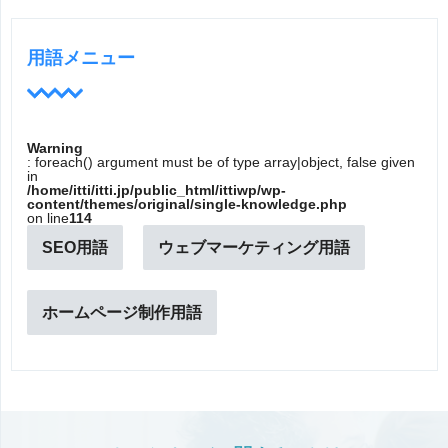
用語メニュー
Warning
: foreach() argument must be of type array|object, false given
in
/home/itti/itti.jp/public_html/ittiwp/wp-
content/themes/original/single-knowledge.php
on line
114
SEO用語
ウェブマーケティング用語
ホームページ制作用語