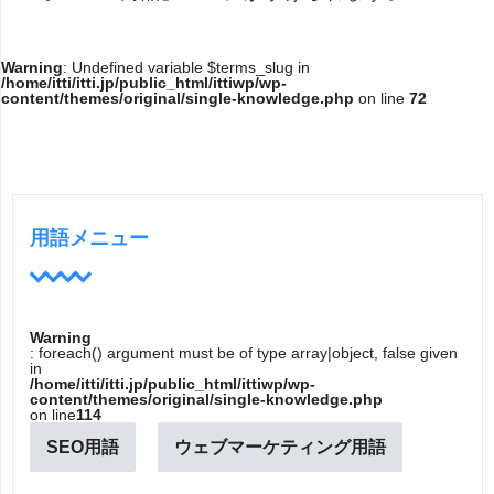
Warning
: Undefined variable $terms_slug in
/home/itti/itti.jp/public_html/ittiwp/wp-
content/themes/original/single-knowledge.php
on line
72
用語メニュー
Warning
: foreach() argument must be of type array|object, false given
in
/home/itti/itti.jp/public_html/ittiwp/wp-
content/themes/original/single-knowledge.php
on line
114
SEO用語
ウェブマーケティング用語