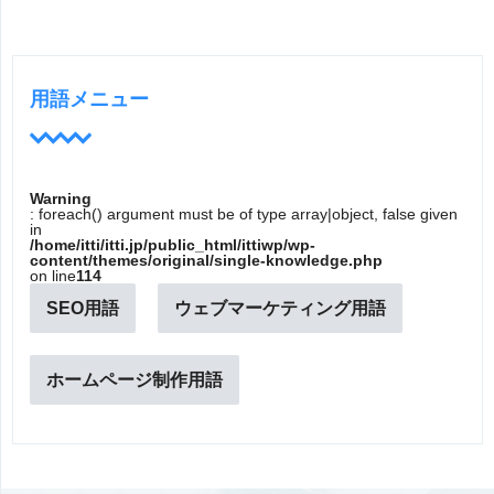
用語メニュー
Warning
: foreach() argument must be of type array|object, false given
in
/home/itti/itti.jp/public_html/ittiwp/wp-
content/themes/original/single-knowledge.php
on line
114
SEO用語
ウェブマーケティング用語
ホームページ制作用語