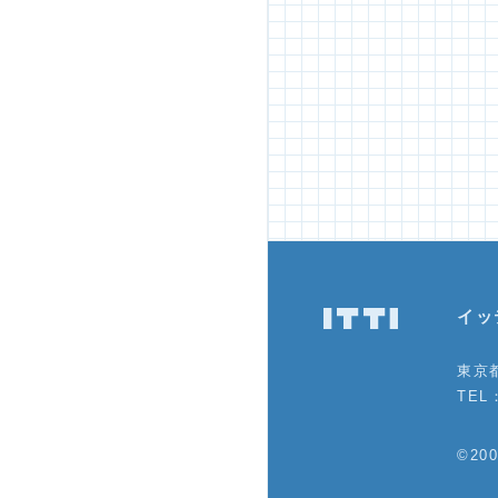
イッ
東京都
TEL：
©200