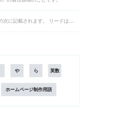
リードとは、本文を要約した文章のことで、タイトルや見出しの次に記載されます。 リードは、本文へと読み進めてもらうための重
ま
や
ら
英数
ホームページ制作用語