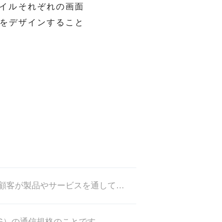
イルそれぞれの画面
Iをデザインすること
UXとはUser Experience（ユーザー・エクスペリエンス）の略で、顧客が製品やサービスを通して得られる価値や体
（3.9G）の通信規格のことです。