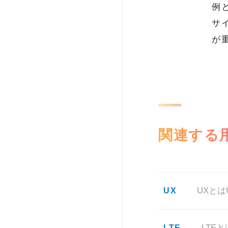
例
サ
が
関連する
UX
LTE
LTEと