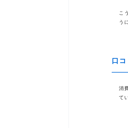
こ
う
口コ
消
て