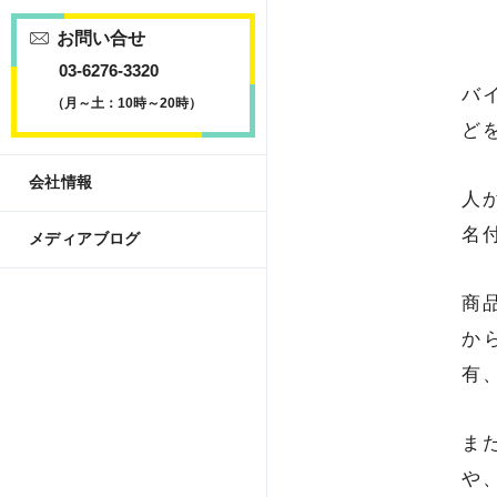
お問い合せ
03-6276-3320
バ
（月～土：10時～20時）
ど
会社情報
人
名
メディアブログ
商
か
有
ま
や