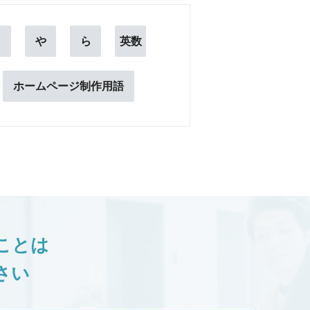
ま
や
ら
英数
ホームページ制作用語
ことは
さい