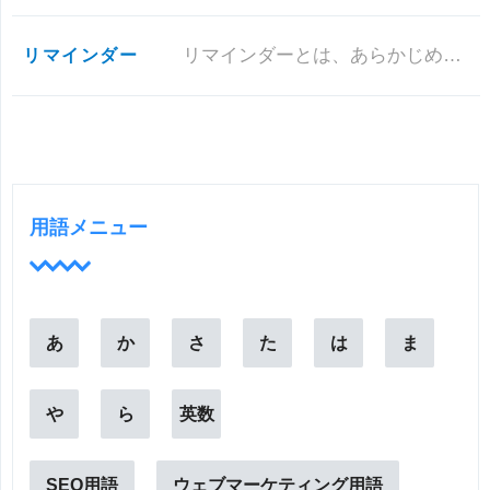
リマインダー
リマインダーとは、あらかじめ設定した日時にメールを送信したり、予定をアラートで教えてくれたり、パスワードを紛失してしまっ
用語メニュー
あ
か
さ
た
は
ま
や
ら
英数
SEO用語
ウェブマーケティング用語