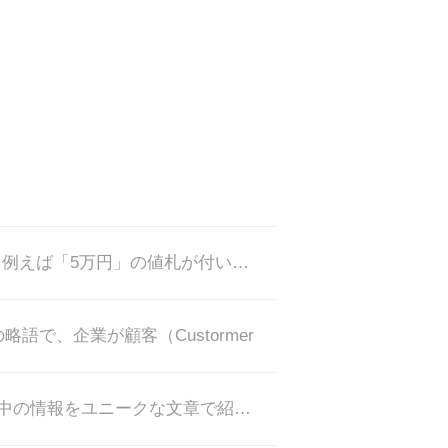
対比させることで印象が変わる心理のことです。 例えば「5万円」の値札が付いた商品があります。 ここに「通常価格10万円」
の略語で、企業が顧客（Custormer
キューレション（curation）サイトとは、世の中の情報をユニークな文章で紹介するウェブサイトのことです。 グーグルの