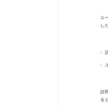
ユ
し
訪
る