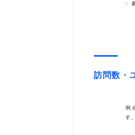
訪問数・
例
す