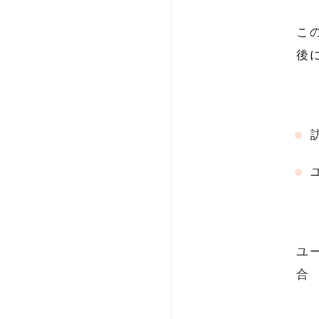
こ
後
ユ
合