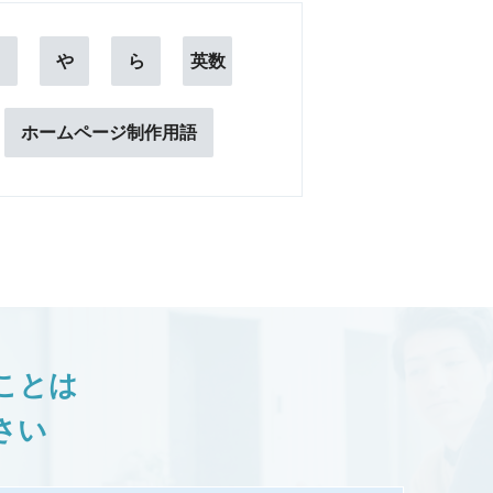
ま
や
ら
英数
ホームページ制作用語
ことは
さい