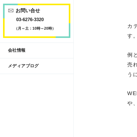
お問い合せ
03-6276-3320
カ
（月～土：10時～20時）
す
会社情報
例
売
メディアブログ
う
W
や