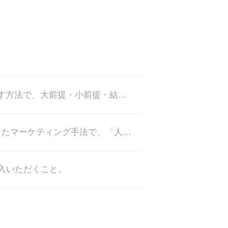
演繹法（えんえきほう）とは、仮説によって最終結論を導き出す方法で、大前提・小前提・結論三段論法が代表的です。
バズ・マーケティングとは、「口コミ」を利用したマーケティング手法で、「人々が噂をしている」「人々が話題にしてしゃべってい
入いただくこと。