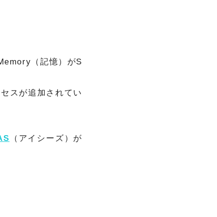
emory（記憶）がS
プロセスが追加されてい
AS
（アイシーズ）が