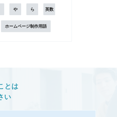
ま
や
ら
英数
ホームページ制作用語
ことは
さい