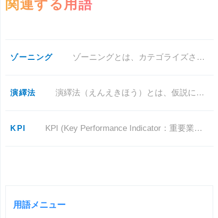
関連する用語
ゾーニング
ゾーニングとは、カテゴライズされた商品群ごとの配置領域（ゾーン）を区画することをゾーニングといいます。
演繹法
演繹法（えんえきほう）とは、仮説によって最終結論を導き出す方法で、大前提・小前提・結論三段論法が代表的です。
KPI
KPI (Key Performance Indicator：重要業績達成指標)とは、事業戦略の達成度を測るためのもの
用語メニュー